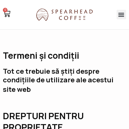
Marcheaza
0
ca
Cos
Me
citit
Termeni și condiții
Tot ce trebuie să știți despre
condițiile de utilizare ale acestui
site web
DREPTURI PENTRU
PROPRIETATE