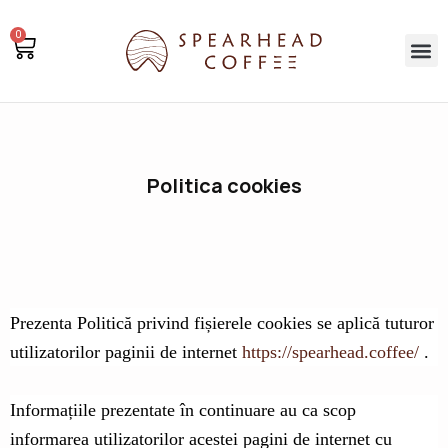
Marcheaza
0
ca
Cos
Me
citit
Politica cookies
Prezenta Politică privind fișierele cookies se aplică tuturor
utilizatorilor paginii de internet
https://spearhead.coffee/
.
Informațiile prezentate în continuare au ca scop
informarea utilizatorilor acestei pagini de internet cu