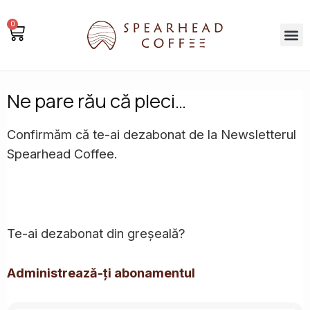
Marcheaza
0
ca
Cos
Me
citit
Ne pare rău că pleci…
Confirmăm că te-ai dezabonat de la Newsletterul
Spearhead Coffee.
Te-ai dezabonat din greșeală?
Administrează-ți abonamentul